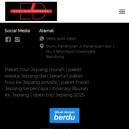
Social Media
Alamat
0895-3410-12601
Bumi Panenjoan Jl Panenjoan Asri 1 
No. 1 Tenjolaya Cicalengka 
Bandung
Paket tour Jepang murah | paket 
wisata Jepang dari Jakarta | paket 
tour ke Jepang private | paket travel 
Jepang terpercaya | itinerary liburan 
ke Jepang | open trip Jepang 2025  