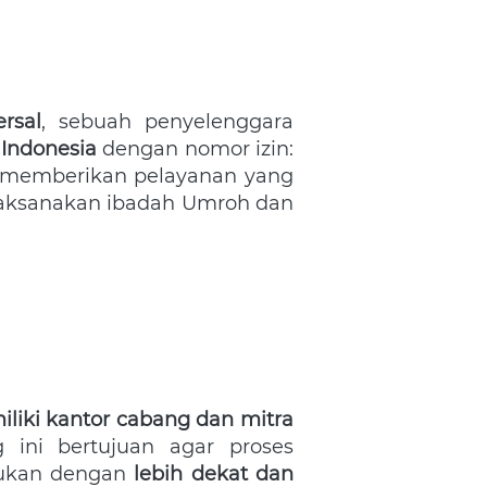
rsal
, sebuah penyelenggara 
 Indonesia
 dengan nomor izin: 
 Legalitas ini menjadi bukti komitmen kami dalam memberikan pelayanan yang 
aksanakan ibadah Umroh dan 
liki kantor cabang dan mitra 
ini bertujuan agar proses 
kukan dengan 
lebih dekat dan 