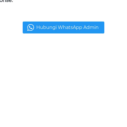
onse.
Hubungi WhatsApp Admin
`