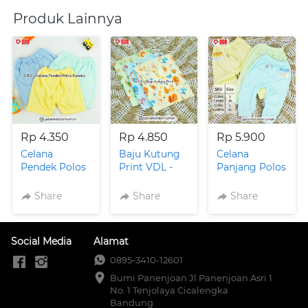
Produk Lainnya
Rp 4.350
Rp 4.850
Rp 5.900
Celana
Baju Kutung
Celana
Pendek Polos
Print VDL -
Panjang Polos
KZK - CK2
VB15
Arini . C236
Share
Share
Share
Social Media
Alamat
0895-3410-12601
Bumi Panenjoan Jl Panenjoan Asri 1 
No. 1 Tenjolaya Cicalengka 
Bandung