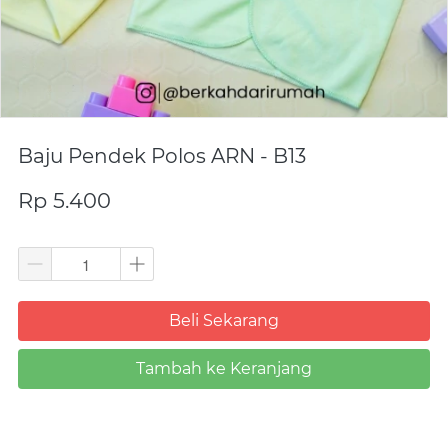
Baju Pendek Polos ARN - B13
Rp 5.400
Beli Sekarang
`
Tambah ke Keranjang
`