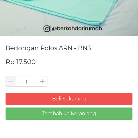
Bedongan Polos ARN - BN3
Rp 17.500
Beli Sekarang
`
Tambah ke Keranjang
`