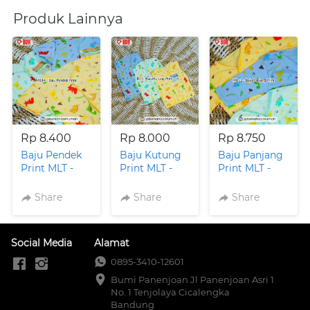
Produk Lainnya
Rp 8.400
Rp 8.000
Rp 8.750
Baju Pendek
Baju Kutung
Baju Panjang
Print MLT -
Print MLT -
Print MLT -
MB14
B15
MB13
Share
Share
Share
Social Media
Alamat
0895-3410-12601
Bumi Panenjoan Jl Panenjoan Asri 1 
No. 1 Tenjolaya Cicalengka 
Bandung