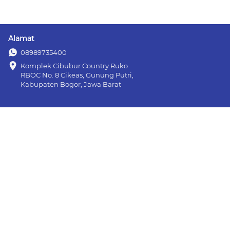
Alamat
08989735400
Komplek Cibubur Country Ruko 
RBOC No. 8 Cikeas, Gunung Putri, 
Kabupaten Bogor, Jawa Barat